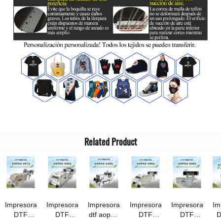
Related Product
Impresora
Impresora
Impresora
Impresora
Impresora
Im
DTF
DTF
dtf aopha
DTF
DTF
D