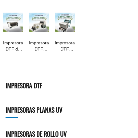
Aopha --
Aopha --
-- D406
Aopha --
Aopha --
es
D613
D602
D604
D605
Impresora
Impresora
Impresora
DTF de
DTF
DTF
escritorio
Aopha
Aopha
Aopha
D306
D600
D302
IMPRESORA DTF
IMPRESORAS PLANAS UV
IMPRESORAS DE ROLLO UV