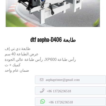
طابعة dtf aopha-D406
طابعة دي تي إف
عرض الطباعة 40 سم
رأس طباعة XP600، رأس طباعة عالي الجودة
كميك + ث
ضمان عام واحد
aophaprinter@gmail.com
+86 13726236518
+86 13726236518